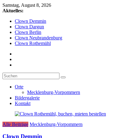
Zum
Samstag, August 8, 2026
Inhalt
Aktuelles:
springen
Clown Demmin
Clown Dargun
Clown Berlin
Clown Neubrandenburg
Clown Rothemühl
Weihnachtsclown
Orte
Mecklenburg-Vorpommern
Bildergalerie
Frau
Kontakt
Clown
als
Weihnachtsclown
buchen!
Alle Beiträge
Mecklenburg-Vorpommern
Clown Demmin